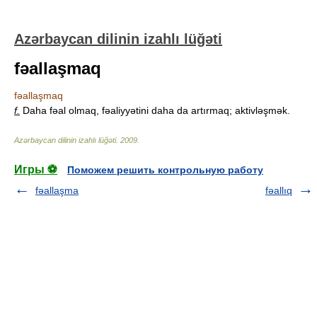
Azərbaycan dilinin izahlı lüğəti
fəallaşmaq
fəallaşmaq
f.
Daha fəal olmaq, fəaliyyətini daha da artırmaq; aktivləşmək.
Azərbaycan dilinin izahlı lüğəti
.
2009
.
Игры ⚽
Поможем решить контрольную работу
fəallaşma
fəallıq