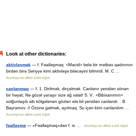
Look at other dictionaries:
aktivləşmək
— f. Fəallaşmaq. <Məcid> belə bir mətbəx qadınının
birdən birə Səriyyə kimi aktivləşə biləcəyini bilmirdi. M. C …
Azərbaycan dilinin izahlı lüğəti
canlanmaq
— f. 1. Dirilmək, dirçəlmək. Canlanır yenidən sönən
bir həyat; Nə gözəl yaraşır sizə ağ xalat! S. V.. <Bibixanımın>
solğunlaşıb altı kölgələnən gözləri elə bil yenidən canlandı. . B.
Bayramov. // Özünə gəlmək, ayılmaq. Su içən kimi canlandım …
Azərbaycan dilinin izahlı lüğəti
fəallaşma
— «Fəallaşmaq»dan f. is …
Azərbaycan dilinin izahlı lüğəti