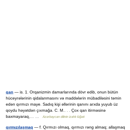
qan
— is. 1. Orqanizmin damarlarında dövr edib, onun bütün
hüceyrələrinin qidalanmasını və maddələrin mübadiləsini təmin
edən qırmızı maye. Sadıq kişi əllərinin qanını arxda yuyub üz
qoydu həyətdən çıxmağa. C. M.. . . Çox qan itirməsinə
baxmayaraq,… …
Azərbaycan dilinin izahlı lüğəti
qırmızılaşmaq
— f. Qırmızı olmaq, qırmızı rəng almaq; allaşmaq