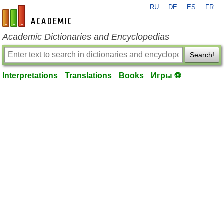
RU
DE
ES
FR
en-academic.com
Academic Dictionaries and Encyclopedias
Search!
Interpretations
Translations
Books
Игры ⚽